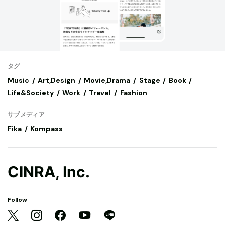
タグ
Music
Art,Design
Movie,Drama
Stage
Book
Life&Society
Work
Travel
Fashion
サブメディア
Fika
Kompass
CINRA, Inc.
Follow