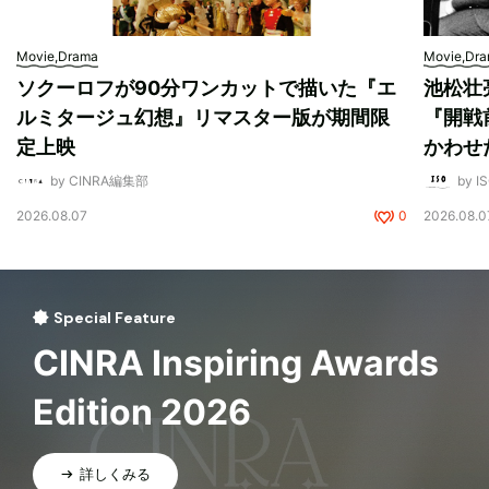
Movie,Drama
Movie,Dr
ソクーロフが90分ワンカットで描いた『エ
池松壮
ルミタージュ幻想』リマスター版が期間限
『開戦
定上映
かわせ
by CINRA編集部
by I
2026.08.07
0
2026.08.0
Special Feature
CINRA Inspiring Awards
Edition 2026
詳しくみる