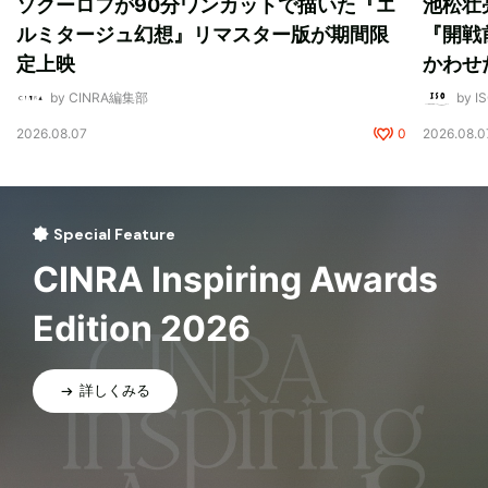
ソクーロフが90分ワンカットで描いた『エ
池松壮
ルミタージュ幻想』リマスター版が期間限
『開戦
定上映
かわせ
by CINRA編集部
by I
2026.08.07
0
2026.08.0
Special Feature
CINRA Inspiring Awards
Edition 2026
詳しくみる