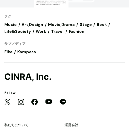
タグ
Music
Art,Design
Movie,Drama
Stage
Book
Life&Society
Work
Travel
Fashion
サブメディア
Fika
Kompass
CINRA, Inc.
Follow
私たちについて
運営会社