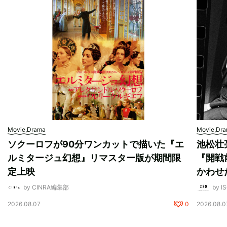
Movie,Drama
Movie,Dr
ソクーロフが90分ワンカットで描いた『エ
池松壮
ルミタージュ幻想』リマスター版が期間限
『開戦
定上映
かわせ
by CINRA編集部
by I
2026.08.07
0
2026.08.0