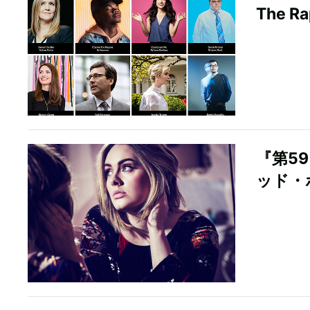
The 
『第5
ッド・