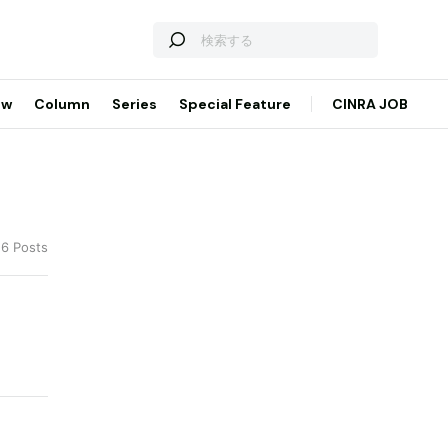
ew
Column
Series
Special Feature
CINRA JOB
16 Posts