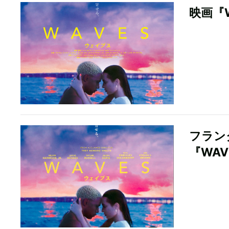
映画『
フラン
『WA