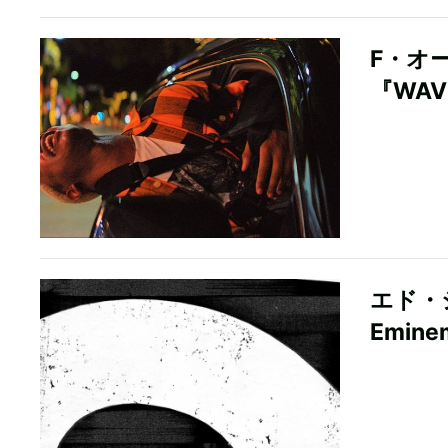
F・オ
『WA
エド・
Emin