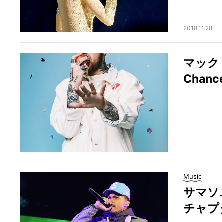
2018.11.28
マック
Chanc
Music
サマソ
チャプ