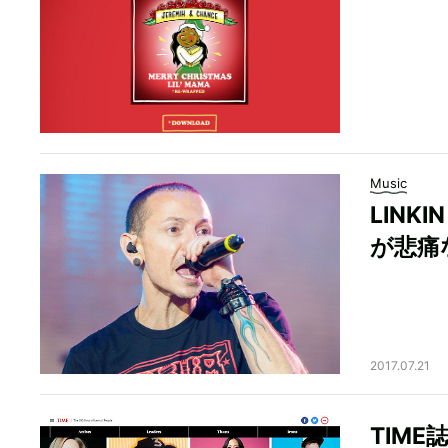
Music
LINK
が悲痛
2017.07.21
TIME