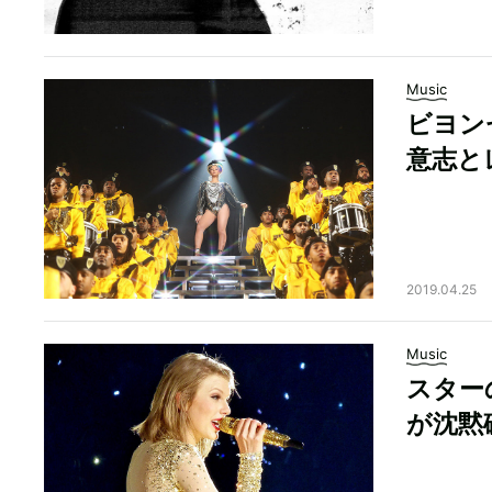
Music
ビヨン
意志と
2019.04.25
Music
スター
が沈黙