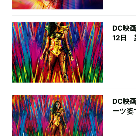
DC映
12日
DC映
ーツ姿