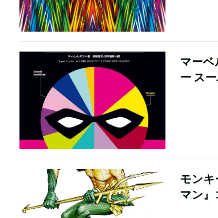
マーベ
ー ス
モンキ
マン』