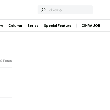
ew
Column
Series
Special Feature
CINRA JOB
 9 Posts