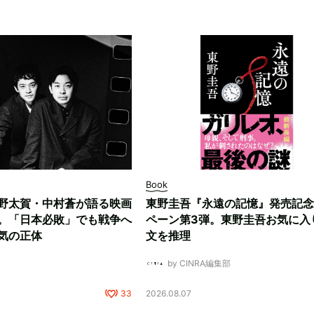
Book
野太賀・中村蒼が語る映画
東野圭吾『永遠の記憶』発売記念
。「日本必敗」でも戦争へ
ペーン第3弾。東野圭吾お気に入
気の正体
文を推理
by CINRA編集部
33
2026.08.07