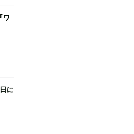
』『ワ
9日に