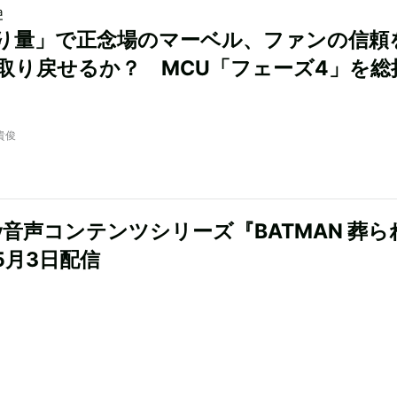
a
り量」で正念場のマーベル、ファンの信頼
取り戻せるか？ MCU「フェーズ4」を総
）
貴俊
ify音声コンテンツシリーズ『BATMAN 葬
5月3日配信