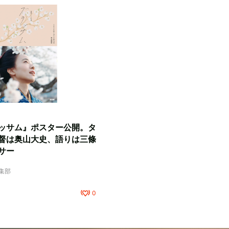
ッサム』ポスター公開。タ
督は奥山大史、語りは三條
サー
編集部
0