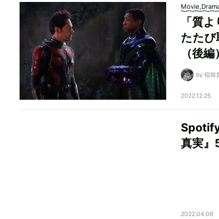
Movie,Dram
「質よ
たたび
（後編
by 稲垣
2022.12.25
Spot
真実』
2022.04.06