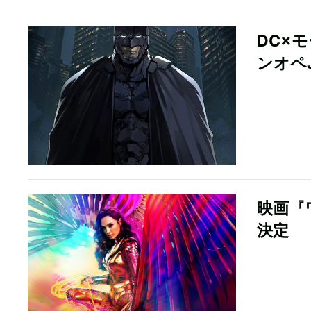
DC×モ
ンオペ
映画『
決定