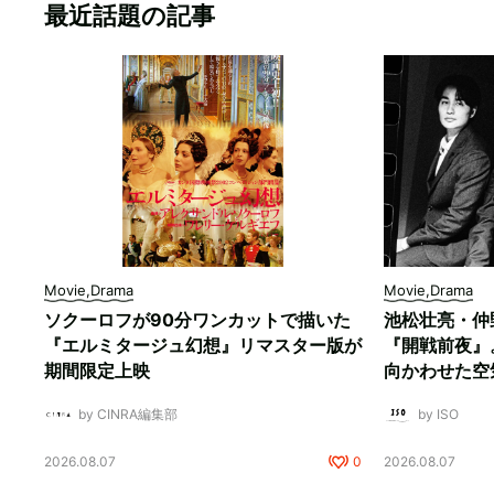
最近話題の記事
Movie,Drama
Movie,Drama
ソクーロフが90分ワンカットで描いた
池松壮亮・仲
『エルミタージュ幻想』リマスター版が
『開戦前夜』
期間限定上映
向かわせた空
by CINRA編集部
by ISO
2026.08.07
0
2026.08.07