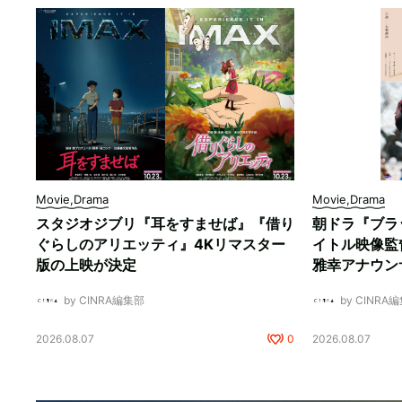
Movie,Drama
Movie,Drama
スタジオジブリ『耳をすませば』『借り
朝ドラ『ブラ
ぐらしのアリエッティ』4Kリマスター
イトル映像監
版の上映が決定
雅幸アナウン
by CINRA編集部
by CINRA
2026.08.07
0
2026.08.07