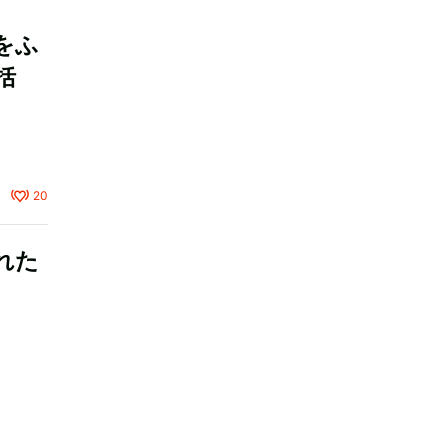
をふ
括
20
られた