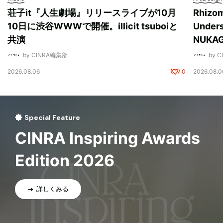
荘子it『人生劇場』リリースライブが10月
Rhizo
10日に渋谷WWWで開催。illicit tsuboiと
Unde
共演
NUK
by CINRA編集部
by 
2026.08.06
0
2026.08.0
Special Feature
CINRA Inspiring Awards
Edition 2026
詳しくみる