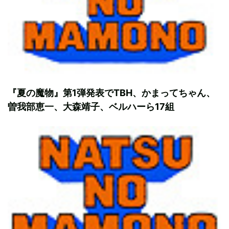
『夏の魔物』第1弾発表でTBH、かまってちゃん、
曽我部恵一、大森靖子、ベルハーら17組