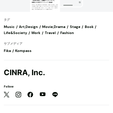
タグ
Music
Art,Design
Movie,Drama
Stage
Book
Life&Society
Work
Travel
Fashion
サブメディア
Fika
Kompass
CINRA, Inc.
Follow