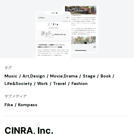
タグ
Music
Art,Design
Movie,Drama
Stage
Book
Life&Society
Work
Travel
Fashion
サブメディア
Fika
Kompass
CINRA, Inc.