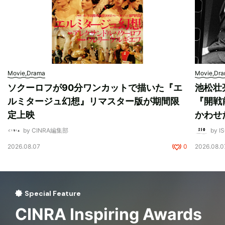
Movie,Drama
Movie,Dr
ソクーロフが90分ワンカットで描いた『エ
池松壮
ルミタージュ幻想』リマスター版が期間限
『開戦
定上映
かわせ
by CINRA編集部
by I
2026.08.07
0
2026.08.0
Special Feature
CINRA Inspiring Awards