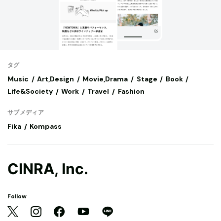
タグ
Music
Art,Design
Movie,Drama
Stage
Book
Life&Society
Work
Travel
Fashion
サブメディア
Fika
Kompass
CINRA, Inc.
Follow