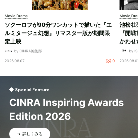
Movie,Drama
Movie,Dr
ソクーロフが90分ワンカットで描いた『エ
池松壮
ルミタージュ幻想』リマスター版が期間限
『開戦
定上映
かわせ
by CINRA編集部
by I
2026.08.07
0
2026.08.0
Special Feature
CINRA Inspiring Awards
Edition 2026
詳しくみる