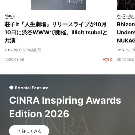
Music
Art,Design
荘子it『人生劇場』リリースライブが10月
Rhizo
10日に渋谷WWWで開催。illicit tsuboiと
Unde
共演
NUK
by CINRA編集部
by 
2026.08.06
0
2026.08.0
Special Feature
CINRA Inspiring Awards
Edition 2026
詳しくみる