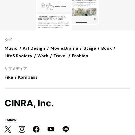
タグ
Music
Art,Design
Movie,Drama
Stage
Book
Life&Society
Work
Travel
Fashion
サブメディア
Fika
Kompass
CINRA, Inc.
Follow