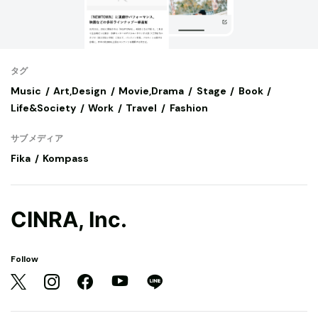
タグ
Music
Art,Design
Movie,Drama
Stage
Book
Life&Society
Work
Travel
Fashion
サブメディア
Fika
Kompass
CINRA, Inc.
Follow