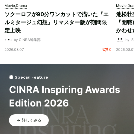
Movie,Drama
Movie,Dr
ソクーロフが90分ワンカットで描いた『エ
池松壮
ルミタージュ幻想』リマスター版が期間限
『開戦
定上映
かわせ
by CINRA編集部
by I
2026.08.07
0
2026.08.0
Special Feature
CINRA Inspiring Awards
Edition 2026
詳しくみる