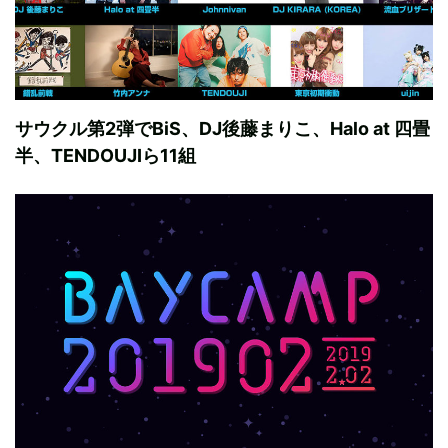
サウクル第2弾でBiS、DJ後藤まりこ、Halo at 四畳
半、TENDOUJIら11組