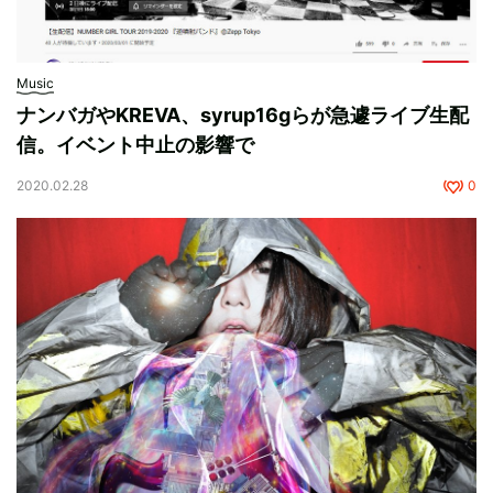
Music
ナンバガやKREVA、syrup16gらが急遽ライブ生配
信。イベント中止の影響で
2020.02.28
0