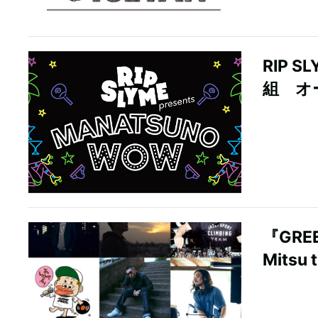
RIP 
組 オ
『GRE
Mitsu