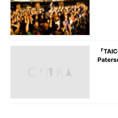
『TAI
Pater