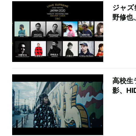
ジャズ祭
野修也、
高校生
影、H