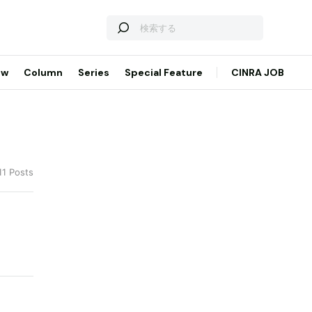
ew
Column
Series
Special Feature
CINRA JOB
11 Posts