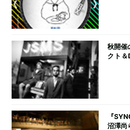
秋開催の
クト＆
『SY
沼澤尚