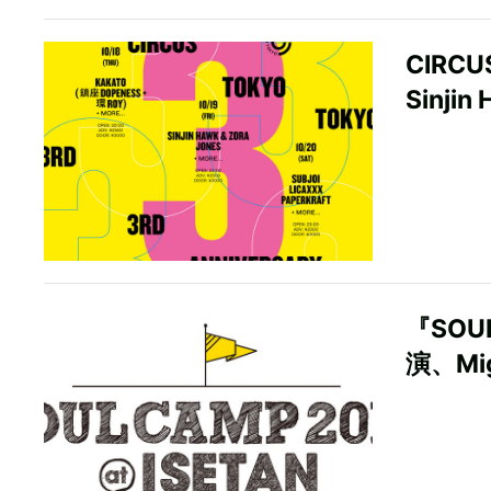
CIRC
Sinjin
『SO
演、M