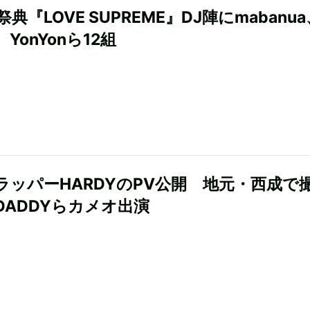
典『LOVE SUPREME』DJ陣にmabanu
YonYonら12組
ラッパーHARDYのPV公開 地元・西成で
IDADDYらカメオ出演