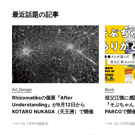
最近話題の記事
Art,Design
Book
Rhizomatiksの個展『After
祖父江慎に感
Understanding』が9月12日から
『そぶちゃん
KOTARO NUKAGA（天王洲）で開催
PARCOで開
by CINRA編集部
by CINRA