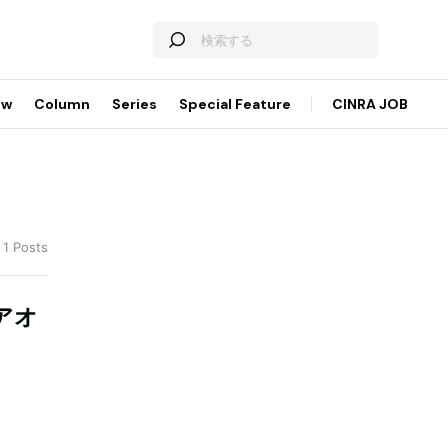
ew
Column
Series
Special Feature
CINRA JOB
 1 Posts
アオ