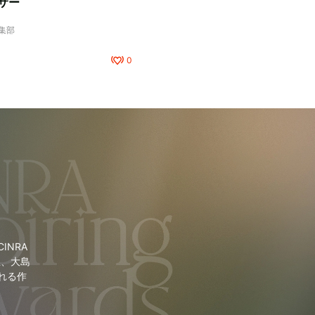
サー
編集部
0
NRA
里、大島
れる作