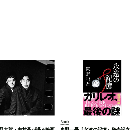
Book
野太賀・中村蒼が語る映画
東野圭吾『永遠の記憶』発売記念