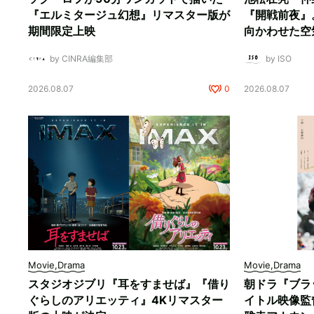
『エルミタージュ幻想』リマスター版が
『開戦前夜』
期間限定上映
向かわせた空
by CINRA編集部
by ISO
2026.08.07
0
2026.08.07
Movie,Drama
Movie,Drama
スタジオジブリ『耳をすませば』『借り
朝ドラ『ブラ
ぐらしのアリエッティ』4Kリマスター
イトル映像監