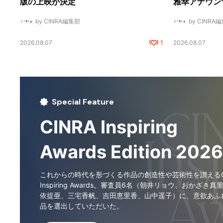
版の上映が決定
雅幸アナウン
by CINRA編集部
by CINRA
2026.08.07
1
2026.08.07
Special Feature
CINRA Inspiring
Awards Edition 2026
これからの時代を形づくる作品の創造性や芸術性を讃えるCI
Inspiring Awards。審査員6名（朝井リョウ、おかざき真
依提亜、三宅香帆、吉田恵里香、山中遥子）に、意欲あふ
品を選出していただいた。