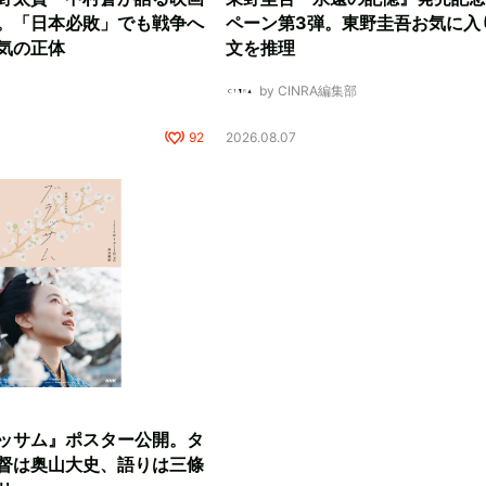
。「日本必敗」でも戦争へ
ペーン第3弾。東野圭吾お気に入
気の正体
文を推理
by CINRA編集部
92
2026.08.07
ッサム』ポスター公開。タ
督は奥山大史、語りは三條