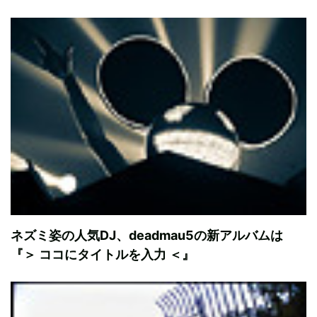
ネズミ姿の人気DJ、deadmau5の新アルバムは
『＞ ココにタイトルを入力 ＜』