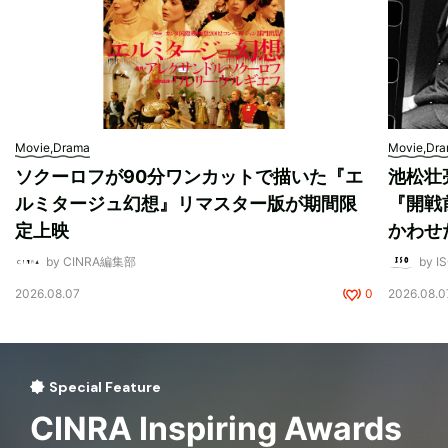
Movie,Drama
Movie,Dr
ソクーロフが90分ワンカットで描いた『エ
池松壮
ルミタージュ幻想』リマスター版が期間限
『開戦
定上映
かわせ
by CINRA編集部
by I
2026.08.07
0
2026.08.0
Special Feature
CINRA Inspiring Awards