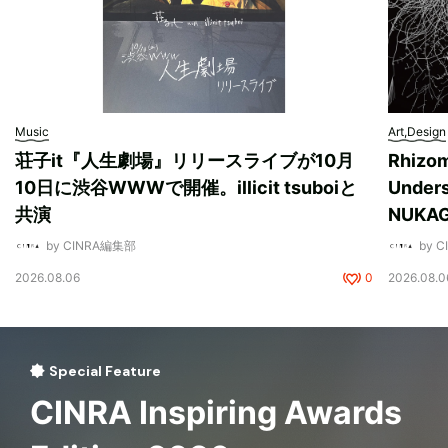
Music
Art,Design
荘子it『人生劇場』リリースライブが10月
Rhizo
10日に渋谷WWWで開催。illicit tsuboiと
Unde
共演
NUK
by CINRA編集部
by 
2026.08.06
0
2026.08.0
Special Feature
CINRA Inspiring Awards