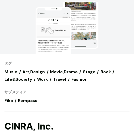
タグ
Music
Art,Design
Movie,Drama
Stage
Book
Life&Society
Work
Travel
Fashion
サブメディア
Fika
Kompass
CINRA, Inc.