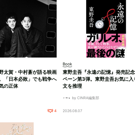
Book
野太賀・中村蒼が語る映画
東野圭吾『永遠の記憶』発売記念
。「日本必敗」でも戦争へ
ペーン第3弾。東野圭吾お気に入
気の正体
文を推理
by CINRA編集部
4
2026.08.07