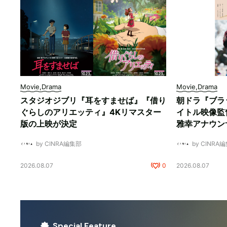
Movie,Drama
Movie,Drama
スタジオジブリ『耳をすませば』『借り
朝ドラ『ブラ
ぐらしのアリエッティ』4Kリマスター
イトル映像監
版の上映が決定
雅幸アナウン
by CINRA編集部
by CINRA
2026.08.07
0
2026.08.07
Special Feature