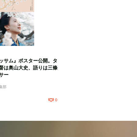
ッサム』ポスター公開。タ
督は奥山大史、語りは三條
サー
編集部
0