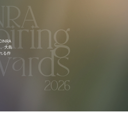
NRA
里、大島
れる作