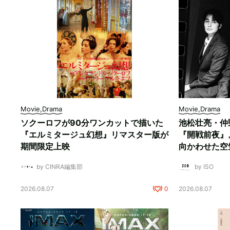
Movie,Drama
Movie,Drama
ソクーロフが90分ワンカットで描いた
池松壮亮・仲
『エルミタージュ幻想』リマスター版が
『開戦前夜』
期間限定上映
向かわせた空
by CINRA編集部
by ISO
2026.08.07
0
2026.08.07