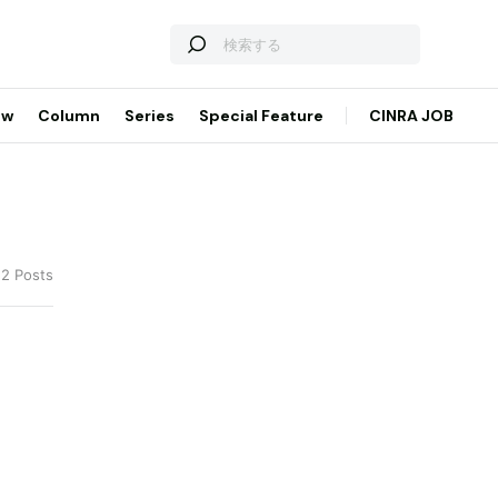
ew
Column
Series
Special Feature
CINRA JOB
 2 Posts