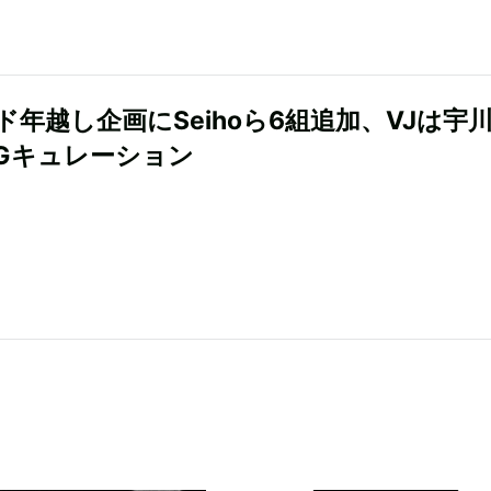
ド年越し企画にSeihoら6組追加、VJは宇
DGキュレーション