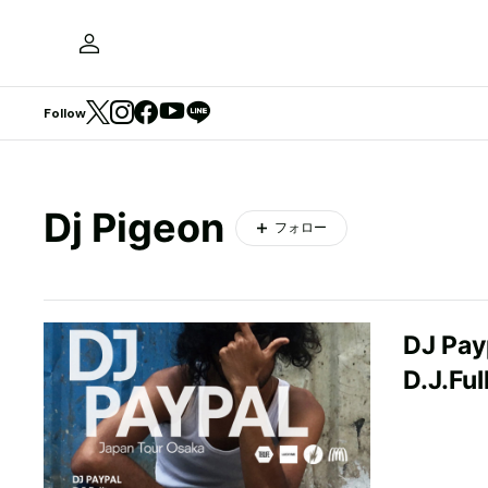
Follow
Dj Pigeon
フォロー
DJ 
D.J.