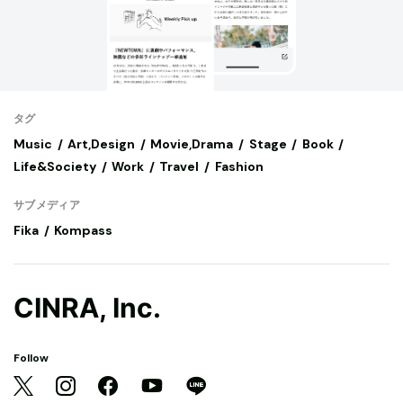
タグ
Music
Art,Design
Movie,Drama
Stage
Book
Life&Society
Work
Travel
Fashion
サブメディア
Fika
Kompass
CINRA, Inc.
Follow