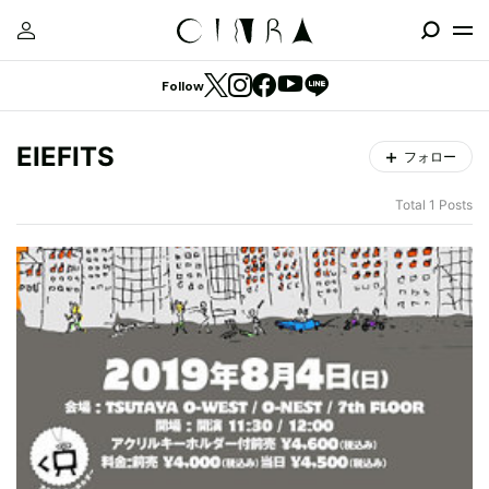
Follow
EIEFITS
フォロー
Total 1 Posts