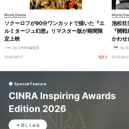
Movie,Drama
Movie,Dr
ソクーロフが90分ワンカットで描いた『エ
池松壮
ルミタージュ幻想』リマスター版が期間限
『開戦
定上映
かわせ
by CINRA編集部
by I
2026.08.07
0
2026.08.0
Special Feature
CINRA Inspiring Awards
Edition 2026
詳しくみる