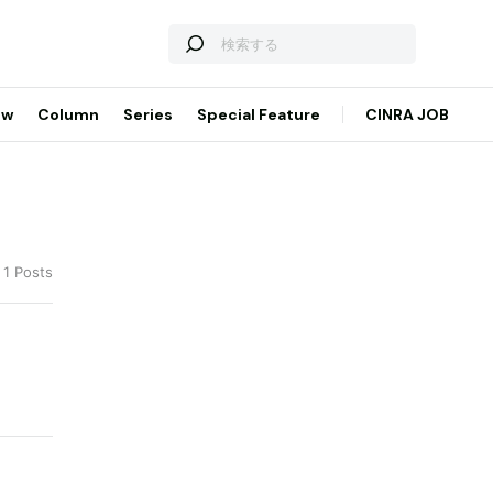
ew
Column
Series
Special Feature
CINRA JOB
 1 Posts