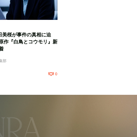
田美桜が事件の真相に迫
原作『白鳥とコウモリ』新
着
編集部
0