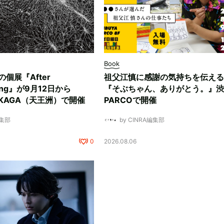
Book
ksの個展『After
祖父江慎に感謝の気持ちを伝える
ding』が9月12日から
『そぶちゃん、ありがとう。』渋
NUKAGA（天王洲）で開催
PARCOで開催
編集部
by CINRA編集部
0
2026.08.06