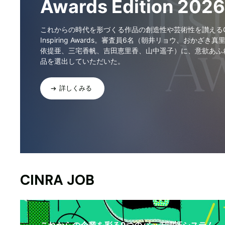
Awards Edition 2026
これからの時代を形づくる作品の創造性や芸術性を讃えるCI
Inspiring Awards。審査員6名（朝井リョウ、おかざき真
依提亜、三宅香帆、吉田恵里香、山中遥子）に、意欲あふ
品を選出していただいた。
詳しくみる
CINRA JOB
これからの企業を彩る9つのバッヂ認証システム