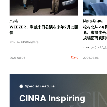
Music
Movie,Drama
WEEZER、単独来日公演を来年2月に開
松村北斗×今
催
る。東野圭吾
規場面写真到
by CINRA編集部
by CINRA
2026.08.06
0
2026.08.06
Special Feature
CINRA Inspiring