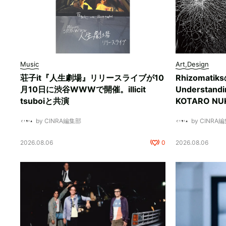
Music
Art,Design
荘子it『人生劇場』リリースライブが10
Rhizomati
月10日に渋谷WWWで開催。illicit
Understan
tsuboiと共演
KOTARO 
by CINRA編集部
by CINRA
2026.08.06
0
2026.08.06