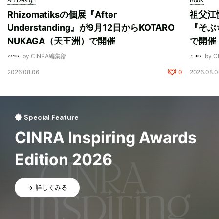
Art,Design
Book
Rhizomatiksの個展『After
祖父江
Understanding』が9月12日からKOTARO
『そぶ
NUKAGA（天王洲）で開催
で開催
by CINRA編集部
by 
2026.08.06
0
2026.08.0
Special Feature
CINRA Inspiring Awards
Edition 2026
詳しくみる