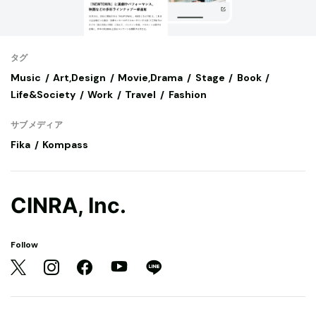
タグ
Music
Art,Design
Movie,Drama
Stage
Book
Life&Society
Work
Travel
Fashion
サブメディア
Fika
Kompass
CINRA, Inc.
Follow