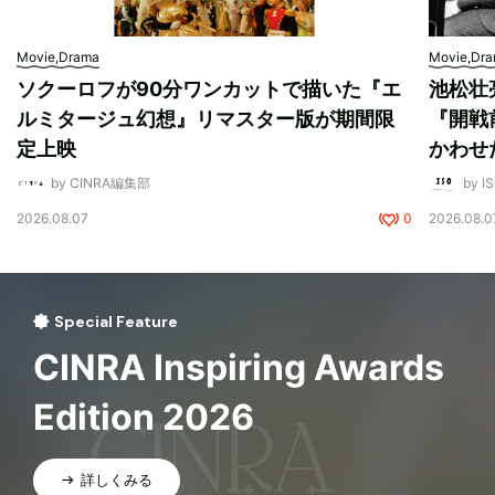
Movie,Drama
Movie,Dr
ソクーロフが90分ワンカットで描いた『エ
池松壮
ルミタージュ幻想』リマスター版が期間限
『開戦
定上映
かわせ
by CINRA編集部
by I
2026.08.07
0
2026.08.0
Special Feature
CINRA Inspiring Awards
Edition 2026
詳しくみる