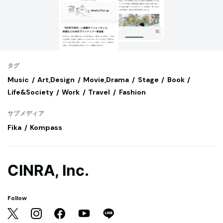
タグ
Music
Art,Design
Movie,Drama
Stage
Book
Life&Society
Work
Travel
Fashion
サブメディア
Fika
Kompass
CINRA, Inc.
Follow