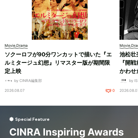
Movie,Drama
Movie,Dr
ソクーロフが90分ワンカットで描いた『エ
池松壮
ルミタージュ幻想』リマスター版が期間限
『開戦
定上映
かわせ
by CINRA編集部
by I
2026.08.07
0
2026.08.0
Special Feature
CINRA Inspiring Awards