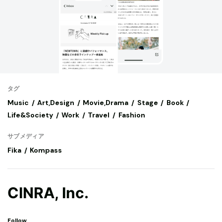
タグ
Music
Art,Design
Movie,Drama
Stage
Book
Life&Society
Work
Travel
Fashion
サブメディア
Fika
Kompass
CINRA, Inc.
Follow