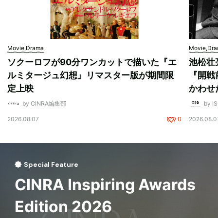
Movie,Drama
Movie,Dr
ソクーロフが90分ワンカットで描いた『エ
池松壮
ルミタージュ幻想』リマスター版が期間限
『開戦
定上映
かわせ
by CINRA編集部
by I
2026.08.07
0
2026.08.0
Special Feature
CINRA Inspiring Awards
Edition 2026