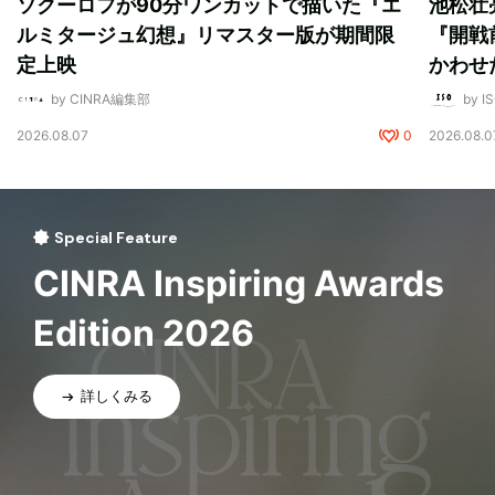
ソクーロフが90分ワンカットで描いた『エ
池松壮
ルミタージュ幻想』リマスター版が期間限
『開戦
定上映
かわせ
by CINRA編集部
by I
2026.08.07
0
2026.08.0
Special Feature
CINRA Inspiring Awards
Edition 2026
詳しくみる