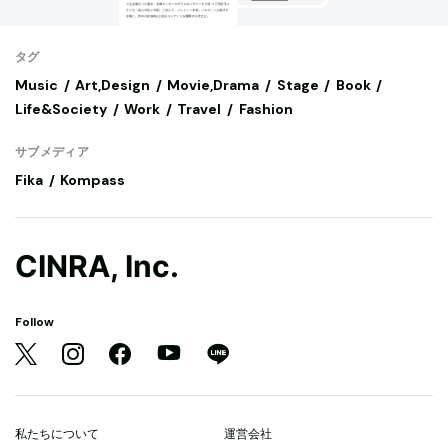
タグ
Music
Art,Design
Movie,Drama
Stage
Book
Life&Society
Work
Travel
Fashion
サブメディア
Fika
Kompass
CINRA, Inc.
Follow
私たちについて
運営会社