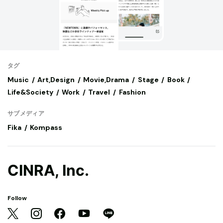
タグ
Music
Art,Design
Movie,Drama
Stage
Book
Life&Society
Work
Travel
Fashion
サブメディア
Fika
Kompass
CINRA, Inc.
Follow