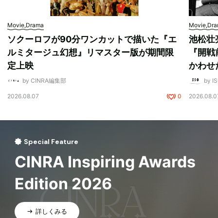
Movie,Drama
Movie,Dr
ソクーロフが90分ワンカットで描いた『エ
池松壮
ルミタージュ幻想』リマスター版が期間限
『開戦
定上映
かわせ
by CINRA編集部
by I
2026.08.07
0
2026.08.0
Special Feature
CINRA Inspiring Awards
Edition 2026
詳しくみる