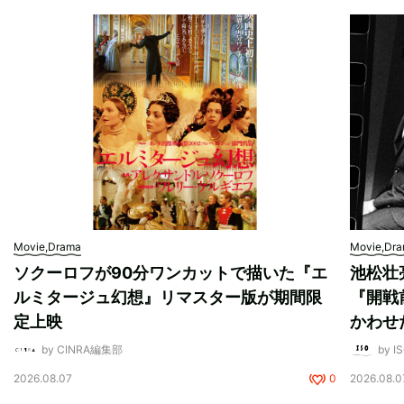
Movie,Drama
Movie,Dr
ソクーロフが90分ワンカットで描いた『エ
池松壮
ルミタージュ幻想』リマスター版が期間限
『開戦
定上映
かわせ
by CINRA編集部
by I
2026.08.07
0
2026.08.0