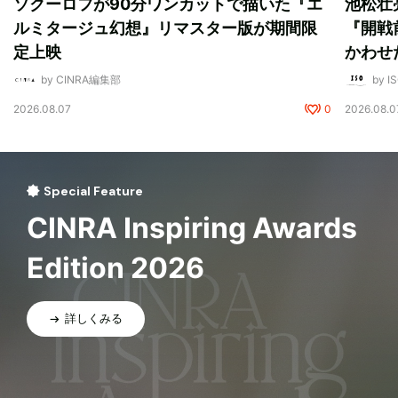
ソクーロフが90分ワンカットで描いた『エ
池松壮
ルミタージュ幻想』リマスター版が期間限
『開戦
定上映
かわせ
by CINRA編集部
by I
2026.08.07
0
2026.08.0
Special Feature
CINRA Inspiring Awards
Edition 2026
詳しくみる