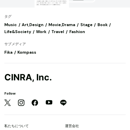
タグ
Music
Art,Design
Movie,Drama
Stage
Book
Life&Society
Work
Travel
Fashion
サブメディア
Fika
Kompass
CINRA, Inc.
Follow
私たちについて
運営会社