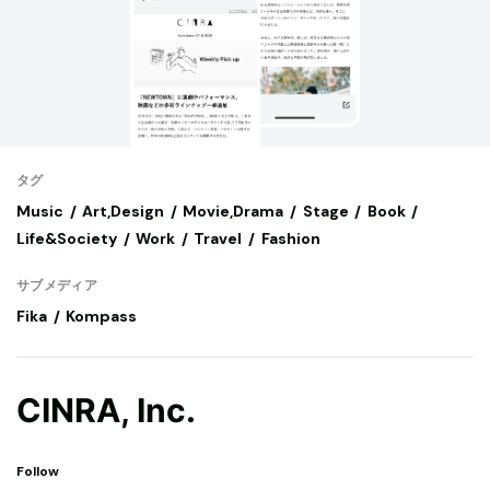
タグ
Music
Art,Design
Movie,Drama
Stage
Book
Life&Society
Work
Travel
Fashion
サブメディア
Fika
Kompass
CINRA, Inc.
Follow