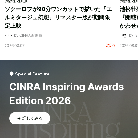
Movie,Drama
Movie,Dr
ソクーロフが90分ワンカットで描いた『エ
池松壮
ルミタージュ幻想』リマスター版が期間限
『開戦
定上映
かわせ
by CINRA編集部
by I
2026.08.07
0
2026.08.0
Special Feature
CINRA Inspiring Awards
Edition 2026
詳しくみる