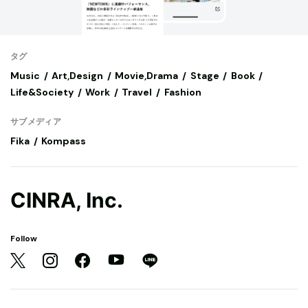
タグ
Music
Art,Design
Movie,Drama
Stage
Book
Life&Society
Work
Travel
Fashion
サブメディア
Fika
Kompass
CINRA, Inc.
Follow