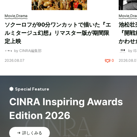
Movie,Drama
Movie,Dr
ソクーロフが90分ワンカットで描いた『エ
池松壮
ルミタージュ幻想』リマスター版が期間限
『開戦
定上映
かわせ
by CINRA編集部
by I
2026.08.07
0
2026.08.0
Special Feature
CINRA Inspiring Awards
Edition 2026
詳しくみる