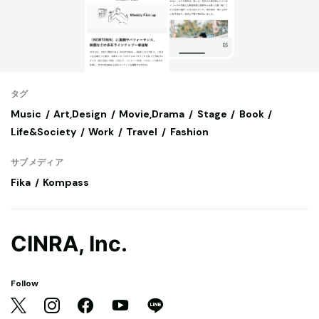
タグ
Music
Art,Design
Movie,Drama
Stage
Book
Life&Society
Work
Travel
Fashion
サブメディア
Fika
Kompass
CINRA, Inc.
Follow