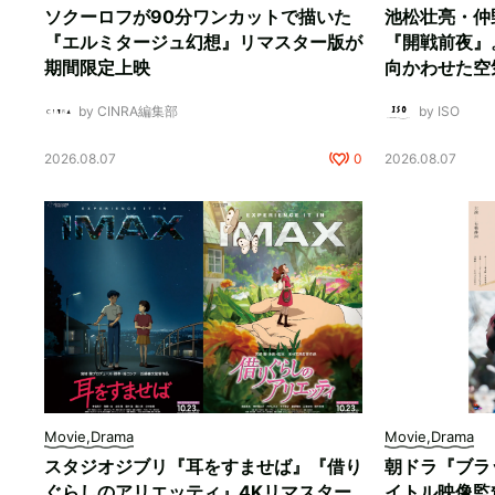
ソクーロフが90分ワンカットで描いた
池松壮亮・仲
『エルミタージュ幻想』リマスター版が
『開戦前夜』
期間限定上映
向かわせた空
by CINRA編集部
by ISO
2026.08.07
0
2026.08.07
Movie,Drama
Movie,Drama
スタジオジブリ『耳をすませば』『借り
朝ドラ『ブラ
ぐらしのアリエッティ』4Kリマスター
イトル映像監