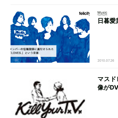
Music
日暮愛
2010.07.26
マスド
像がD