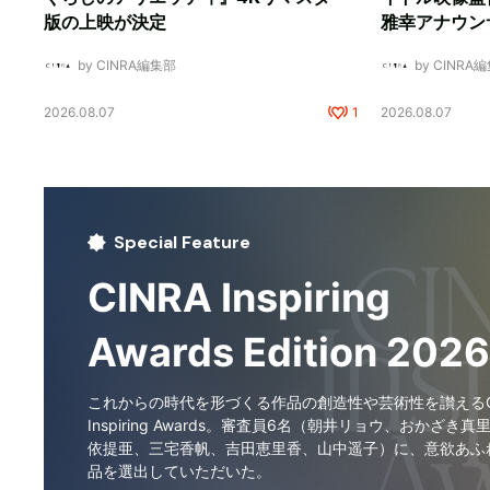
版の上映が決定
雅幸アナウン
by CINRA編集部
by CINRA
2026.08.07
1
2026.08.07
Special Feature
CINRA Inspiring
Awards Edition 2026
これからの時代を形づくる作品の創造性や芸術性を讃えるCI
Inspiring Awards。審査員6名（朝井リョウ、おかざき真
依提亜、三宅香帆、吉田恵里香、山中遥子）に、意欲あふ
品を選出していただいた。