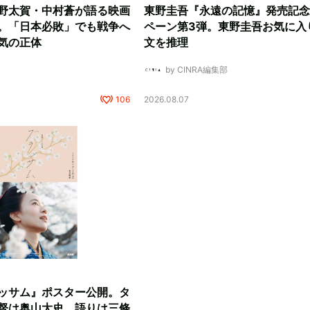
野太賀・中村蒼が語る映画
東野圭吾『永遠の記憶』発売記念
。「日本必敗」でも戦争へ
ペーン第3弾。東野圭吾お気に入
気の正体
文を推理
by CINRA編集部
106
2026.08.07
ッサム』ポスター公開。タ
督は奥山大史、語りは三條