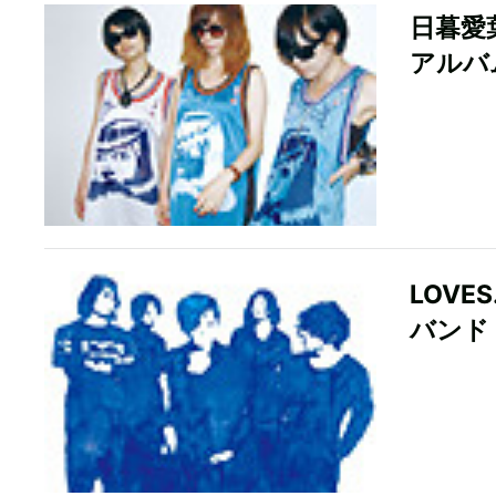
日暮愛
アルバ
LOV
バンド「