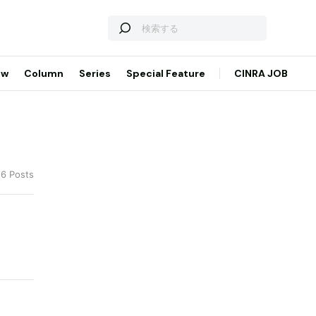
ew
Column
Series
Special Feature
CINRA JOB
 6 Posts