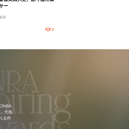
サー
編集部
0
NRA
里、大島
れる作