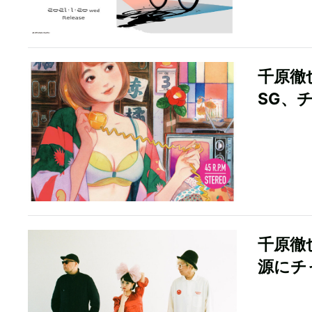
千原徹
SG、
千原徹
源にチ