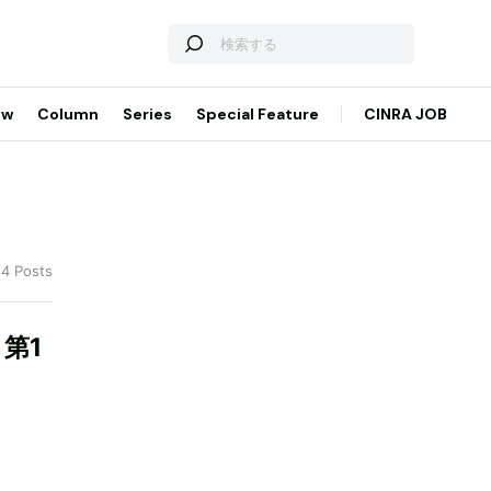
ew
Column
Series
Special Feature
CINRA JOB
 4 Posts
第1