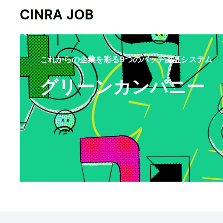
CINRA JOB
これからの企業を彩る9つのバッヂ認証システム
グリーンカンパニー