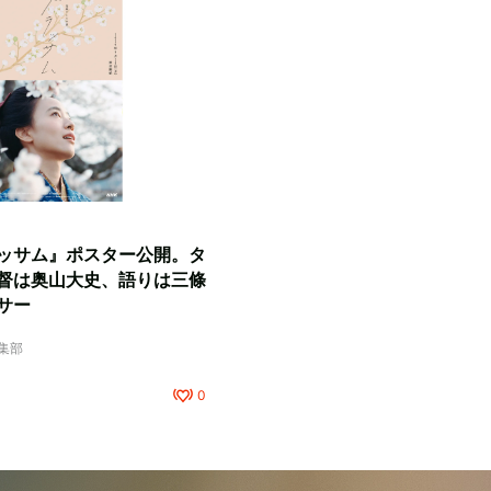
ッサム』ポスター公開。タ
督は奥山大史、語りは三條
サー
編集部
0