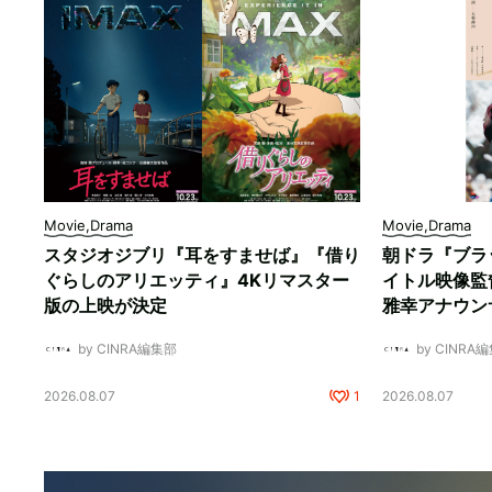
Movie,Drama
Movie,Drama
スタジオジブリ『耳をすませば』『借り
朝ドラ『ブラ
ぐらしのアリエッティ』4Kリマスター
イトル映像監
版の上映が決定
雅幸アナウン
by CINRA編集部
by CINRA
2026.08.07
1
2026.08.07