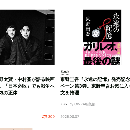
Book
野太賀・中村蒼が語る映画
東野圭吾『永遠の記憶』発売記念
。「日本必敗」でも戦争へ
ペーン第3弾。東野圭吾お気に入
気の正体
文を推理
by CINRA編集部
209
2026.08.07