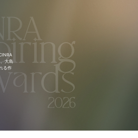
NRA
里、大島
れる作