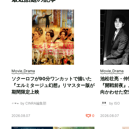
Movie,Drama
Movie,Drama
ソクーロフが90分ワンカットで描いた
池松壮亮・仲
『エルミタージュ幻想』リマスター版が
『開戦前夜』
期間限定上映
向かわせた空
by CINRA編集部
by ISO
2026.08.07
0
2026.08.07