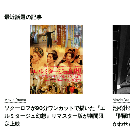
最近話題の記事
Movie,Drama
Movie,Dr
ソクーロフが90分ワンカットで描いた『エ
池松壮
ルミタージュ幻想』リマスター版が期間限
『開戦
定上映
かわせ