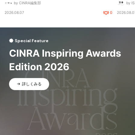
by CINRA編集部
by I
2026.08.07
0
2026.08.0
Special Feature
CINRA Inspiring Awards
Edition 2026
詳しくみる