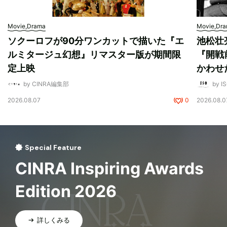
Movie,Drama
Movie,Dr
ソクーロフが90分ワンカットで描いた『エ
池松壮
ルミタージュ幻想』リマスター版が期間限
『開戦
定上映
かわせ
by CINRA編集部
by I
2026.08.07
0
2026.08.0
Special Feature
CINRA Inspiring Awards
Edition 2026
詳しくみる