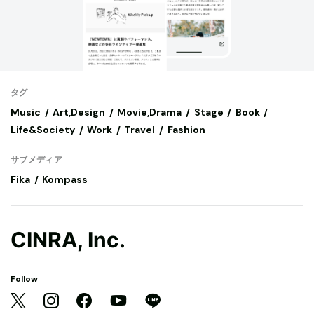
タグ
Music
Art,Design
Movie,Drama
Stage
Book
Life&Society
Work
Travel
Fashion
サブメディア
Fika
Kompass
CINRA, Inc.
Follow