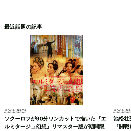
最近話題の記事
Movie,Drama
Movie,Dr
ソクーロフが90分ワンカットで描いた『エ
池松壮
ルミタージュ幻想』リマスター版が期間限
『開戦