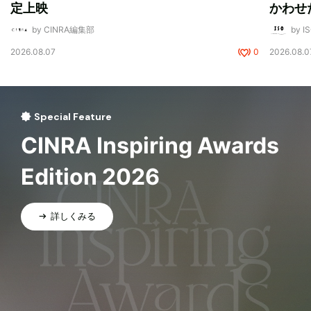
定上映
かわせ
by CINRA編集部
by I
2026.08.07
0
2026.08.0
Special Feature
CINRA Inspiring Awards
Edition 2026
詳しくみる