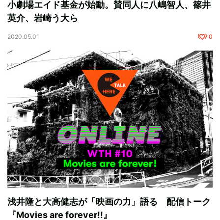
小劇場エイド基金が始動。賛同人に八嶋智人、篠井
英介、岩崎う大ら
2020.05.01
0
浅井隆と大高健志が「映画の力」語る 配信トーク
『Movies are forever!!』