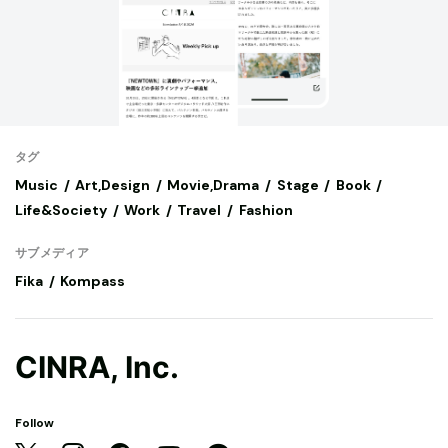
タグ
Music
Art,Design
Movie,Drama
Stage
Book
Life&Society
Work
Travel
Fashion
サブメディア
Fika
Kompass
CINRA, Inc.
Follow