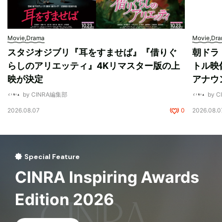
Movie,Drama
Movie,Dr
スタジオジブリ『耳をすませば』『借りぐ
朝ドラ
らしのアリエッティ』4Kリマスター版の上
トル映
映が決定
アナウ
by CINRA編集部
by 
2026.08.07
0
2026.08.0
Special Feature
CINRA Inspiring Awards
Edition 2026