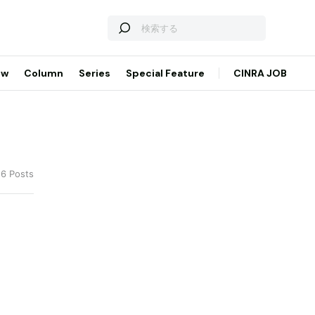
ew
Column
Series
Special Feature
CINRA JOB
 6 Posts