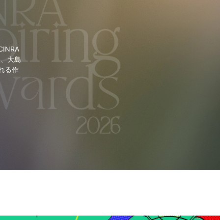
NRA
里、大島
れる作