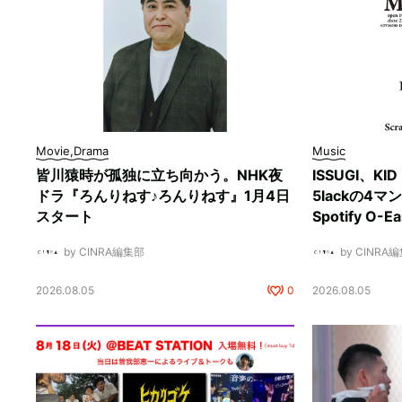
Movie,Drama
Music
皆川猿時が孤独に立ち向かう。NHK夜
ISSUGI、KI
ドラ『ろんりねす♪ろんりねす』1月4日
5lackの4
スタート
Spotify O-
by CINRA編集部
by CINRA
2026.08.05
0
2026.08.05