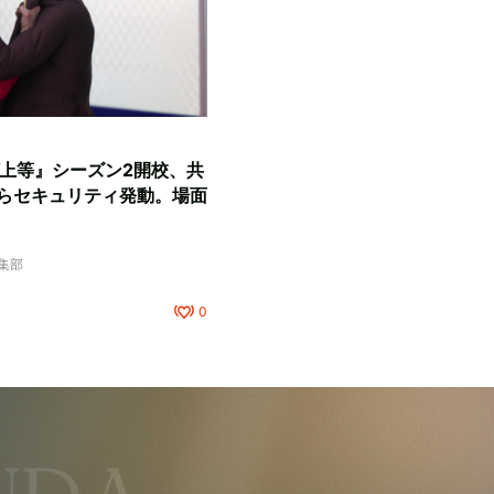
『ラヴ上等』シーズン2開校、共
らセキュリティ発動。場面
編集部
0