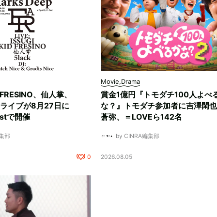
Movie,Drama
D FRESINO、仙人掌、
賞金1億円『トモダチ100人よべ
マンライブが8月27日に
な？』トモダチ参加者に吉澤閑也
Eastで開催
蒼弥、＝LOVEら142名
編集部
by CINRA編集部
0
2026.08.05