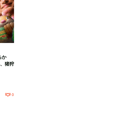
るか
、猪狩
0