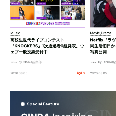
Music
Movie,Drama
高校生世代ライブコンテスト
Netflix
『KNOCKERS』1次通過者6組発表。ウ
同生活初日か
ェブ一般投票受付中
写真公開
by CINRA編集部
by CINRA
2026.08.05
0
2026.08.05
Special Feature