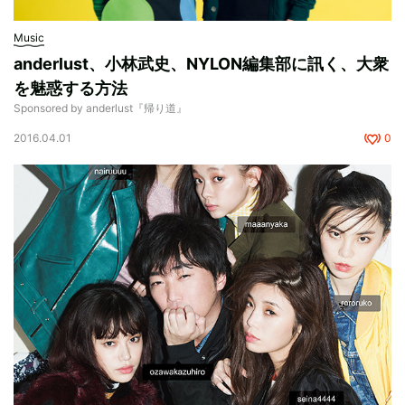
Music
anderlust、小林武史、NYLON編集部に訊く、大衆
を魅惑する方法
Sponsored by anderlust『帰り道』
2016.04.01
0