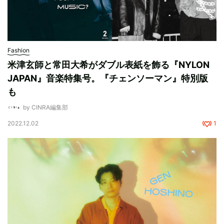
Fashion
米津玄師と常田大希がダブル表紙を飾る『NYLON
JAPAN』音楽特集号。『チェンソーマン』特別版
も
by CINRA編集部
2022.12.02
1