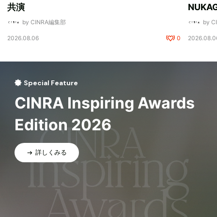
共演
NUK
by CINRA編集部
by 
2026.08.06
0
2026.08.0
Special Feature
CINRA Inspiring Awards
Edition 2026
詳しくみる