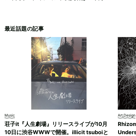
最近話題の記事
Music
Art,Design
荘子it『人生劇場』リリースライブが10月
Rhizo
10日に渋谷WWWで開催。illicit tsuboiと
Unde