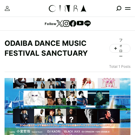
Follow
フ
ODAIBA DANCE MUSIC
ォ
ロ
FESTIVAL SANCTUARY
ー
Total 1 Posts