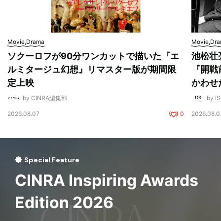
Movie,Drama
Movie,Dr
ソクーロフが90分ワンカットで描いた『エ
池松壮
ルミタージュ幻想』リマスター版が期間限
『開戦
定上映
かわせ
by CINRA編集部
by I
2026.08.07
0
2026.08.0
Special Feature
CINRA Inspiring Awards
Edition 2026