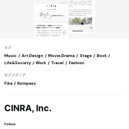
タグ
Music
Art,Design
Movie,Drama
Stage
Book
Life&Society
Work
Travel
Fashion
サブメディア
Fika
Kompass
CINRA, Inc.
Follow