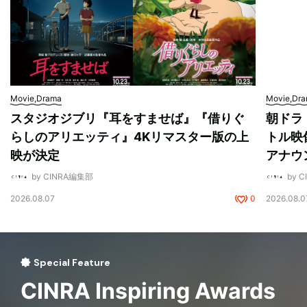
Movie,Drama
Movie,Dr
スタジオジブリ『耳をすませば』『借りぐ
朝ドラ
らしのアリエッティ』4Kリマスター版の上
トル映
映が決定
アナウ
by CINRA編集部
by 
2026.08.07
0
2026.08.0
Special Feature
CINRA Inspiring Awards