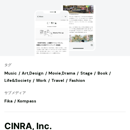
タグ
Music
Art,Design
Movie,Drama
Stage
Book
Life&Society
Work
Travel
Fashion
サブメディア
Fika
Kompass
CINRA, Inc.