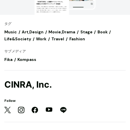
タグ
Music
Art,Design
Movie,Drama
Stage
Book
Life&Society
Work
Travel
Fashion
サブメディア
Fika
Kompass
CINRA, Inc.
Follow