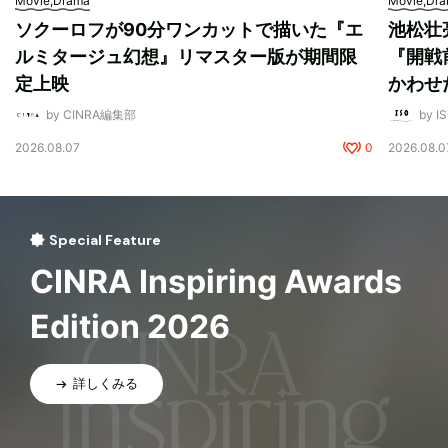
Movie,Drama
Movie,Dr
ソクーロフが90分ワンカットで描いた『エ
池松壮
ルミタージュ幻想』リマスター版が期間限
『開戦
定上映
かわせ
by CINRA編集部
by I
2026.08.07
0
2026.08.0
Special Feature
CINRA Inspiring Awards
Edition 2026
詳しくみる