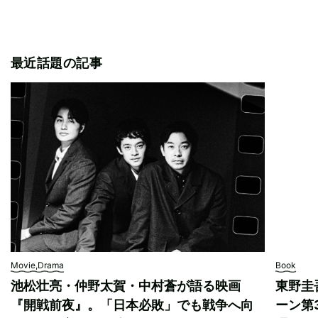
最近話題の記事
Movie,Drama
Book
池松壮亮・仲野太賀・中村蒼が語る映画
東野圭
『開戦前夜』。「日本必敗」でも戦争へ向
ーン第