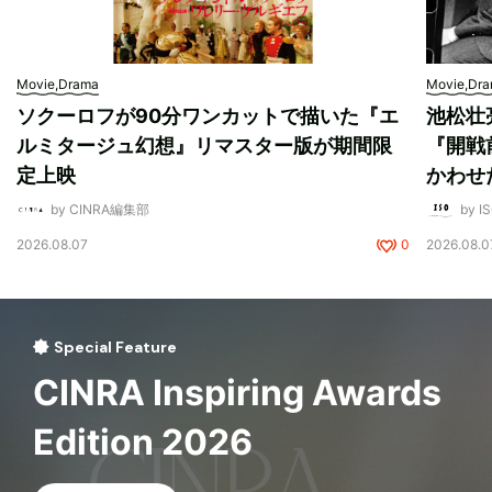
Movie,Drama
Movie,Dr
ソクーロフが90分ワンカットで描いた『エ
池松壮
ルミタージュ幻想』リマスター版が期間限
『開戦
定上映
かわせ
by CINRA編集部
by I
2026.08.07
0
2026.08.0
Special Feature
CINRA Inspiring Awards
Edition 2026