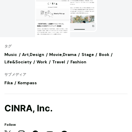
タグ
Music
Art,Design
Movie,Drama
Stage
Book
Life&Society
Work
Travel
Fashion
サブメディア
Fika
Kompass
CINRA, Inc.
Follow