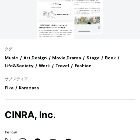
タグ
Music
Art,Design
Movie,Drama
Stage
Book
Life&Society
Work
Travel
Fashion
サブメディア
Fika
Kompass
CINRA, Inc.
Follow