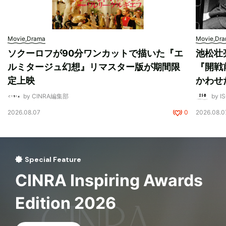
Movie,Drama
Movie,Dr
ソクーロフが90分ワンカットで描いた『エ
池松壮
ルミタージュ幻想』リマスター版が期間限
『開戦
定上映
かわせ
by CINRA編集部
by I
2026.08.07
0
2026.08.0
Special Feature
CINRA Inspiring Awards
Edition 2026