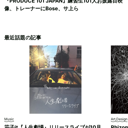
『PRODUCE 101 JAPAN』練習生101人お披露目映
像、トレーナーにBose、サ上ら
最近話題の記事
Music
Art,Design
荘子it『人生劇場』リリースライブが10月
Rhizo