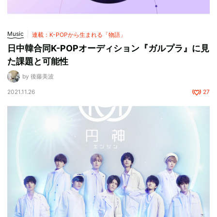
Music
連載：K-POPから生まれる「物語」
日中韓合同K-POPオーディション『ガルプラ』に見
た課題と可能性
by 後藤美波
2021.11.26
27