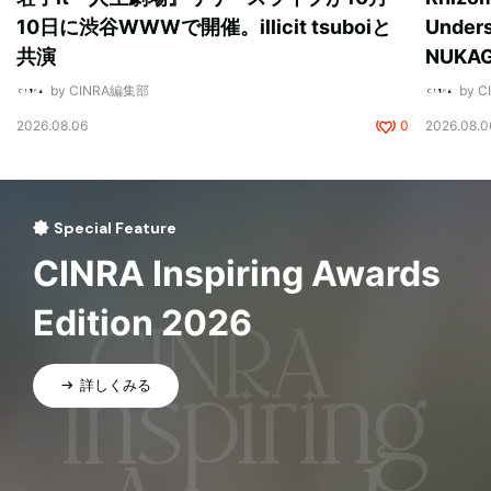
10日に渋谷WWWで開催。illicit tsuboiと
Unde
共演
NUK
by CINRA編集部
by 
2026.08.06
0
2026.08.0
Special Feature
CINRA Inspiring Awards
Edition 2026
詳しくみる