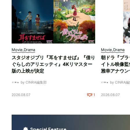
Movie,Drama
Movie,Drama
スタジオジブリ『耳をすませば』『借り
朝ドラ『ブラ
ぐらしのアリエッティ』4Kリマスター
イトル映像監
版の上映が決定
雅幸アナウン
by CINRA編集部
by CINRA
2026.08.07
1
2026.08.07
Special Feature