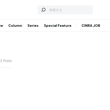
ew
Column
Series
Special Feature
CINRA JOB
 2 Posts