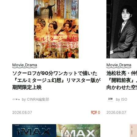
Movie,Drama
Movie,Drama
ソクーロフが90分ワンカットで描いた
池松壮亮・仲
『エルミタージュ幻想』リマスター版が
『開戦前夜』
期間限定上映
向かわせた空
by CINRA編集部
by ISO
2026.08.07
0
2026.08.07