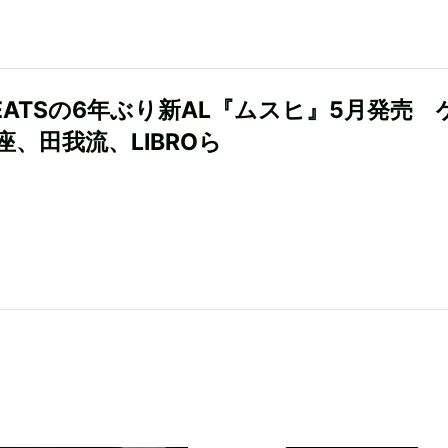
BEATSの6年ぶり新AL『ムスヒ』5月発売 
座、田我流、LIBROら