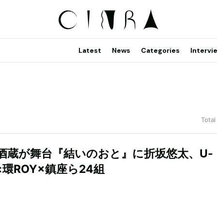
Latest
News
Categories
Intervi
Total
酒蔵が舞台『結いのおと』に折坂悠太、U-
n×環ROY×鎮座ら24組