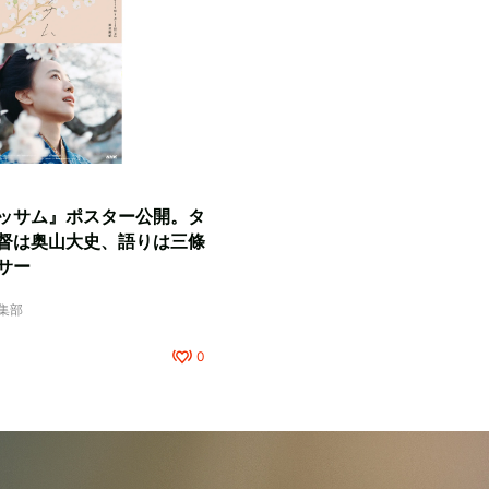
ッサム』ポスター公開。タ
督は奥山大史、語りは三條
サー
編集部
0