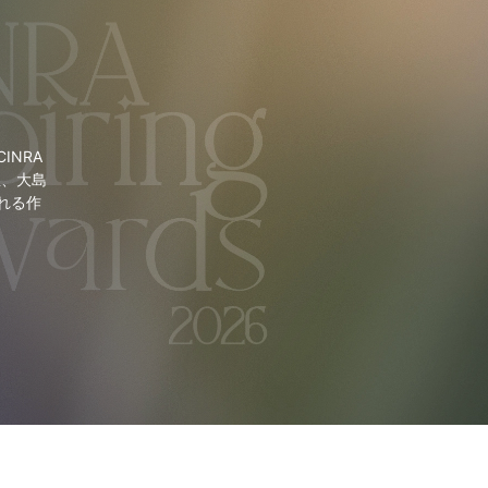
NRA
里、大島
れる作