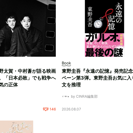
Book
野太賀・中村蒼が語る映画
東野圭吾『永遠の記憶』発売記念
。「日本必敗」でも戦争へ
ペーン第3弾。東野圭吾お気に入
気の正体
文を推理
by CINRA編集部
146
2026.08.07