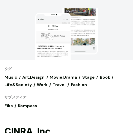
タグ
Music
Art,Design
Movie,Drama
Stage
Book
Life&Society
Work
Travel
Fashion
サブメディア
Fika
Kompass
CINRA, Inc.