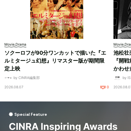
Movie,Drama
Movie,Dr
ソクーロフが90分ワンカットで描いた『エ
池松壮
ルミタージュ幻想』リマスター版が期間限
『開戦
定上映
かわせ
by CINRA編集部
by I
2026.08.07
0
2026.08.0
Special Feature
CINRA Inspiring Awards