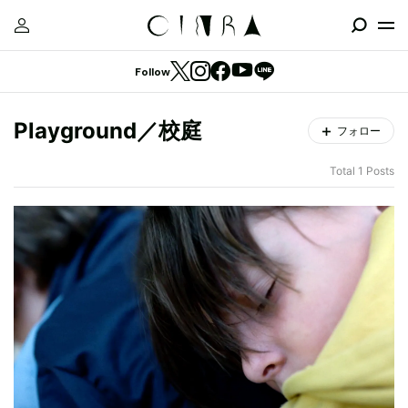
Follow
Playground／校庭
フォロー
Total 1 Posts