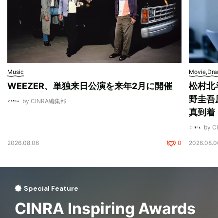
Music
Movie,Dr
WEEZER、単独来日公演を来年2月に開催
松村北
野圭吾
by CINRA編集部
真到着
by 
2026.08.06
0
2026.08.0
Special Feature
CINRA Inspiring Awards