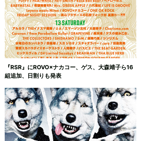
『RSR』にROVO×ナカコー、ゲス、大森靖子ら16
組追加、日割りも発表