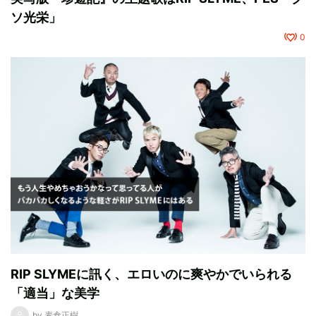
ソ光栄」
0
RIP SLYMEに訊く、エロいのに爽やかでいられる
「適当」な美学
by
麦倉正樹