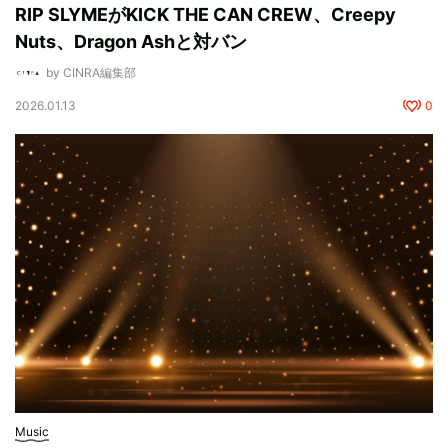
RIP SLYMEがKICK THE CAN CREW、Creepy
Nuts、Dragon Ashと対バン
by CINRA編集部
2026.01.13
0
Music