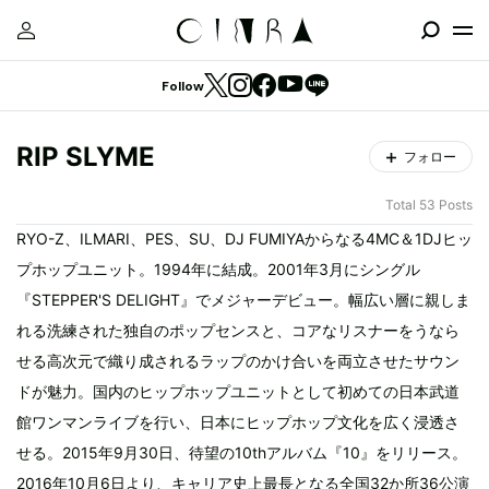
Follow
RIP SLYME
フォロー
Total 53 Posts
RYO-Z、ILMARI、PES、SU、DJ FUMIYAからなる4MC＆1DJヒッ
プホップユニット。1994年に結成。2001年3月にシングル
『STEPPER'S DELIGHT』でメジャーデビュー。幅広い層に親しま
れる洗練された独自のポップセンスと、コアなリスナーをうなら
せる高次元で織り成されるラップのかけ合いを両立させたサウン
ドが魅力。国内のヒップホップユニットとして初めての日本武道
館ワンマンライブを行い、日本にヒップホップ文化を広く浸透さ
せる。2015年9月30日、待望の10thアルバム『10』をリリース。
2016年10月6日より、キャリア史上最長となる全国32か所36公演