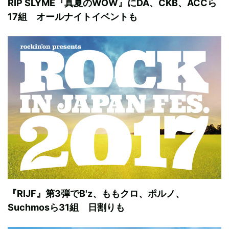
RIP SLYME『真夏のWOW』にDA、CKB、ACCら
17組 オールナイトイベントも
『RIJF』第3弾でB'z、ももクロ、ポルノ、
Suchmosら31組 日割りも