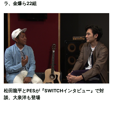
ラ、金爆ら22組
松田龍平とPESが『SWITCHインタビュー』で対
談、大泉洋も登場