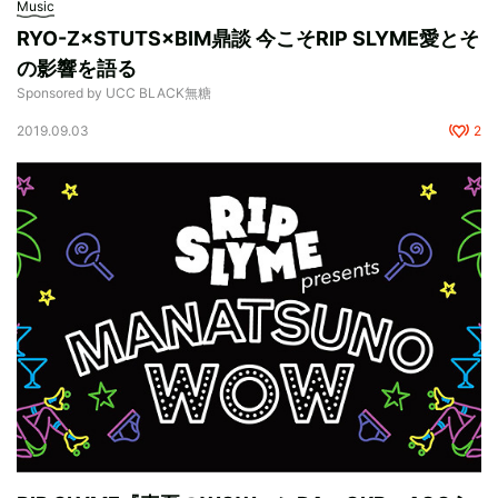
Music
RYO-Z×STUTS×BIM鼎談 今こそRIP SLYME愛とそ
の影響を語る
Sponsored by UCC BLACK無糖
2019.09.03
2