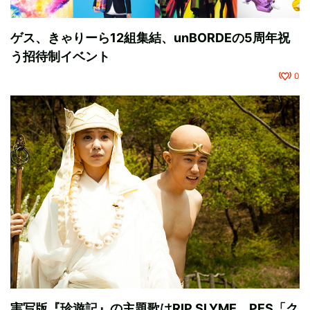
ゲス、きゃりーら12組集結、unBORDEの5周年祝
う招待制イベント
0
実写版『珍遊記』の主題歌はRIP SLYME、PES「ク