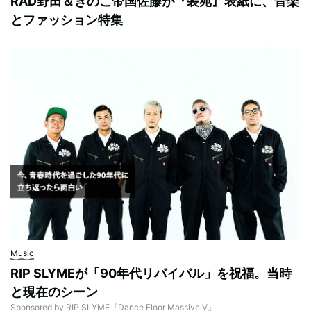
RAD野田＆きのこ帝国佐藤が『装苑』表紙に、音楽
とファッション特集
Music
RIP SLYMEが「90年代リバイバル」を祝福。当時
と現在のシーン
Sponsored by RIP SLYME『Dance Floor Massive V』