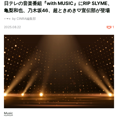
日テレの音楽番組『with MUSIC』にRIP SLYME、
亀梨和也、乃木坂46、超ときめき♡宣伝部が登場
by CINRA編集部
2025.08.22
1
Music