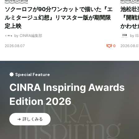
Movie,Drama
Movie,Dr
ソクーロフが90分ワンカットで描いた『エ
池松壮
ルミタージュ幻想』リマスター版が期間限
『開戦
定上映
かわせ
by CINRA編集部
by I
2026.08.07
0
2026.08.0
Special Feature
CINRA Inspiring Awards
Edition 2026
詳しくみる