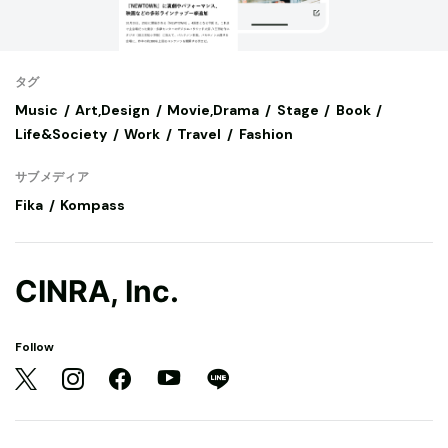
タグ
Music
Art,Design
Movie,Drama
Stage
Book
Life&Society
Work
Travel
Fashion
サブメディア
Fika
Kompass
CINRA, Inc.
Follow