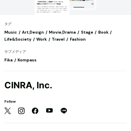
タグ
Music
Art,Design
Movie,Drama
Stage
Book
Life&Society
Work
Travel
Fashion
サブメディア
Fika
Kompass
CINRA, Inc.
Follow