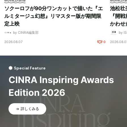
Movie,Drama
Movie,Dr
ソクーロフが90分ワンカットで描いた『エ
池松壮
ルミタージュ幻想』リマスター版が期間限
『開戦
定上映
かわせ
by CINRA編集部
by I
2026.08.07
0
2026.08.0
Special Feature
CINRA Inspiring Awards
Edition 2026
詳しくみる