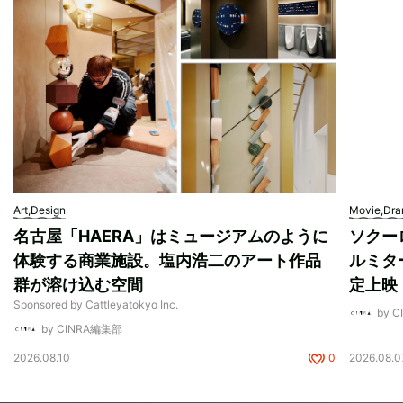
Art,Design
Movie,Dr
名古屋「HAERA」はミュージアムのように
ソクー
体験する商業施設。塩内浩二のアート作品
ルミタ
群が溶け込む空間
定上映
Sponsored by Cattleyatokyo Inc.
by 
by CINRA編集部
2026.08.10
0
2026.08.0