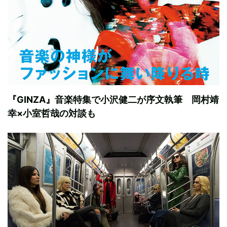
『GINZA』音楽特集で小沢健二が序文執筆 岡村靖
幸×小室哲哉の対談も